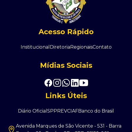
Associação Cabos e Soldados
Acesso Rápido
Institucional
Diretoria
Regionais
Contato
Mídias Sociais
Links Úteis
Diário Oficial
SPPREV
CIAF
Banco do Brasil
Avenida Marques de São Vicente - 531 - Barra