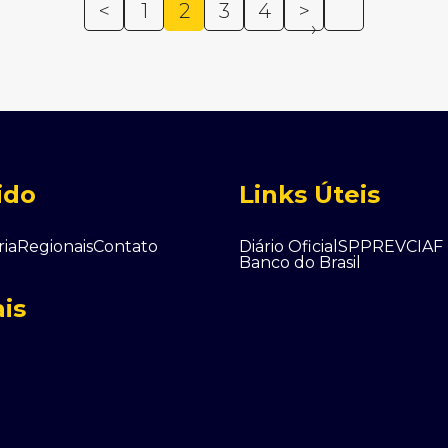
<
1
2
3
4
>
›
ido
Links Úteis
ria
Regionais
Contato
Diário Oficial
SPPREV
CIAF
Banco do Brasil
ais