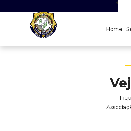
a
Home
S
Vej
Fiqu
Associaçã