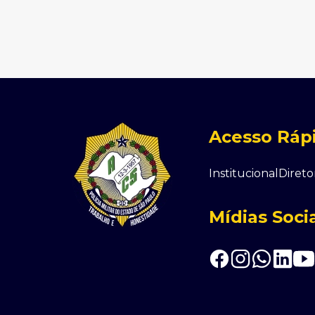
Acesso Ráp
Institucional
Direto
Mídias Soci
Associação Cabos e Soldados