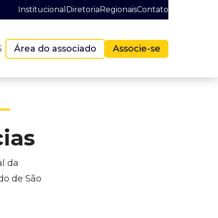
Institucional
Diretoria
Regionais
Contato
S
Área do associado
Associe-se
cias
al da
ado de São